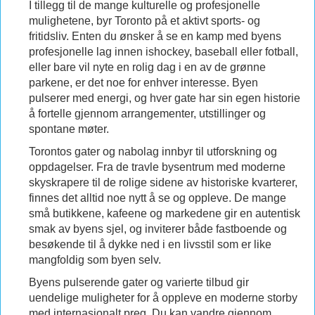
I tillegg til de mange kulturelle og profesjonelle
mulighetene, byr Toronto på et aktivt sports- og
fritidsliv. Enten du ønsker å se en kamp med byens
profesjonelle lag innen ishockey, baseball eller fotball,
eller bare vil nyte en rolig dag i en av de grønne
parkene, er det noe for enhver interesse. Byen
pulserer med energi, og hver gate har sin egen historie
å fortelle gjennom arrangementer, utstillinger og
spontane møter.
Torontos gater og nabolag innbyr til utforskning og
oppdagelser. Fra de travle bysentrum med moderne
skyskrapere til de rolige sidene av historiske kvarterer,
finnes det alltid noe nytt å se og oppleve. De mange
små butikkene, kafeene og markedene gir en autentisk
smak av byens sjel, og inviterer både fastboende og
besøkende til å dykke ned i en livsstil som er like
mangfoldig som byen selv.
Byens pulserende gater og varierte tilbud gir
uendelige muligheter for å oppleve en moderne storby
med internasjonalt preg. Du kan vandre gjennom