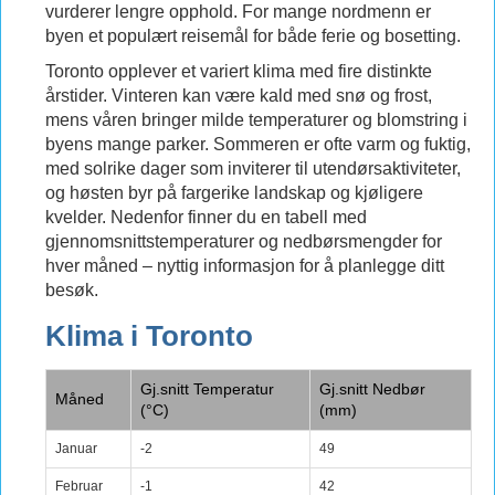
vurderer lengre opphold. For mange nordmenn er
byen et populært reisemål for både ferie og bosetting.
Toronto opplever et variert klima med fire distinkte
årstider. Vinteren kan være kald med snø og frost,
mens våren bringer milde temperaturer og blomstring i
byens mange parker. Sommeren er ofte varm og fuktig,
med solrike dager som inviterer til utendørsaktiviteter,
og høsten byr på fargerike landskap og kjøligere
kvelder. Nedenfor finner du en tabell med
gjennomsnittstemperaturer og nedbørsmengder for
hver måned – nyttig informasjon for å planlegge ditt
besøk.
Klima i Toronto
Gj.snitt Temperatur
Gj.snitt Nedbør
Måned
(°C)
(mm)
Januar
-2
49
Februar
-1
42