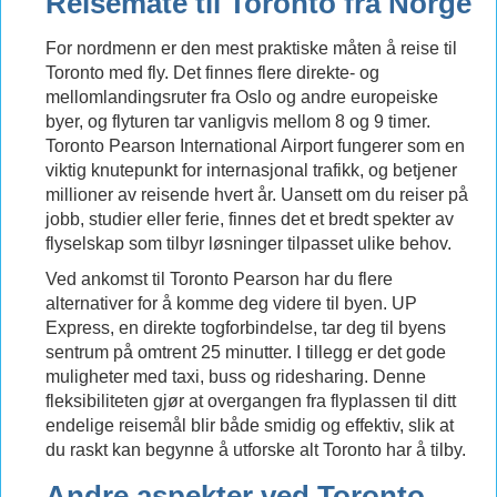
Reisemåte til Toronto fra Norge
For nordmenn er den mest praktiske måten å reise til
Toronto med fly. Det finnes flere direkte- og
mellomlandingsruter fra Oslo og andre europeiske
byer, og flyturen tar vanligvis mellom 8 og 9 timer.
Toronto Pearson International Airport fungerer som en
viktig knutepunkt for internasjonal trafikk, og betjener
millioner av reisende hvert år. Uansett om du reiser på
jobb, studier eller ferie, finnes det et bredt spekter av
flyselskap som tilbyr løsninger tilpasset ulike behov.
Ved ankomst til Toronto Pearson har du flere
alternativer for å komme deg videre til byen. UP
Express, en direkte togforbindelse, tar deg til byens
sentrum på omtrent 25 minutter. I tillegg er det gode
muligheter med taxi, buss og ridesharing. Denne
fleksibiliteten gjør at overgangen fra flyplassen til ditt
endelige reisemål blir både smidig og effektiv, slik at
du raskt kan begynne å utforske alt Toronto har å tilby.
Andre aspekter ved Toronto