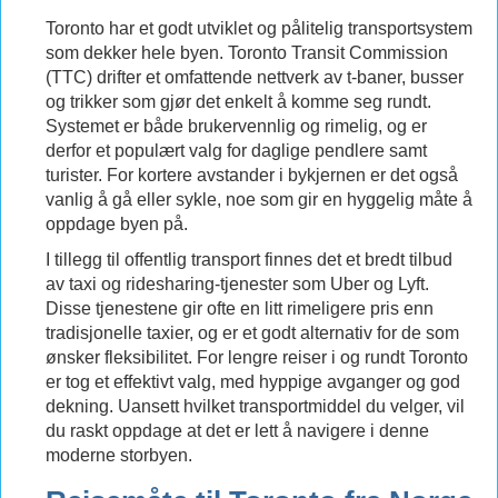
Toronto har et godt utviklet og pålitelig transportsystem
som dekker hele byen. Toronto Transit Commission
(TTC) drifter et omfattende nettverk av t-baner, busser
og trikker som gjør det enkelt å komme seg rundt.
Systemet er både brukervennlig og rimelig, og er
derfor et populært valg for daglige pendlere samt
turister. For kortere avstander i bykjernen er det også
vanlig å gå eller sykle, noe som gir en hyggelig måte å
oppdage byen på.
I tillegg til offentlig transport finnes det et bredt tilbud
av taxi og ridesharing-tjenester som Uber og Lyft.
Disse tjenestene gir ofte en litt rimeligere pris enn
tradisjonelle taxier, og er et godt alternativ for de som
ønsker fleksibilitet. For lengre reiser i og rundt Toronto
er tog et effektivt valg, med hyppige avganger og god
dekning. Uansett hvilket transportmiddel du velger, vil
du raskt oppdage at det er lett å navigere i denne
moderne storbyen.