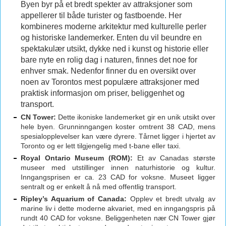
Byen byr på et bredt spekter av attraksjoner som
appellerer til både turister og fastboende. Her
kombineres moderne arkitektur med kulturelle perler
og historiske landemerker. Enten du vil beundre en
spektakulær utsikt, dykke ned i kunst og historie eller
bare nyte en rolig dag i naturen, finnes det noe for
enhver smak. Nedenfor finner du en oversikt over
noen av Torontos mest populære attraksjoner med
praktisk informasjon om priser, beliggenhet og
transport.
CN Tower:
Dette ikoniske landemerket gir en unik utsikt over
hele byen. Grunninngangen koster omtrent 38 CAD, mens
spesialopplevelser kan være dyrere. Tårnet ligger i hjertet av
Toronto og er lett tilgjengelig med t-bane eller taxi.
Royal Ontario Museum (ROM):
Et av Canadas største
museer med utstillinger innen naturhistorie og kultur.
Inngangsprisen er ca. 23 CAD for voksne. Museet ligger
sentralt og er enkelt å nå med offentlig transport.
Ripley’s Aquarium of Canada:
Opplev et bredt utvalg av
marine liv i dette moderne akvariet, med en inngangspris på
rundt 40 CAD for voksne. Beliggenheten nær CN Tower gjør