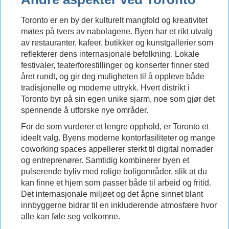
Toronto er en by der kulturelt mangfold og kreativitet
møtes på tvers av nabolagene. Byen har et rikt utvalg
av restauranter, kafeer, butikker og kunstgallerier som
reflekterer dens internasjonale befolkning. Lokale
festivaler, teaterforestillinger og konserter finner sted
året rundt, og gir deg muligheten til å oppleve både
tradisjonelle og moderne uttrykk. Hvert distrikt i
Toronto byr på sin egen unike sjarm, noe som gjør det
spennende å utforske nye områder.
For de som vurderer et lengre opphold, er Toronto et
ideelt valg. Byens moderne kontorfasiliteter og mange
coworking spaces appellerer sterkt til digital nomader
og entreprenører. Samtidig kombinerer byen et
pulserende byliv med rolige boligområder, slik at du
kan finne et hjem som passer både til arbeid og fritid.
Det internasjonale miljøet og det åpne sinnet blant
innbyggerne bidrar til en inkluderende atmosfære hvor
alle kan føle seg velkomne.