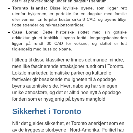
det til et praktisk stopp under en dagstur i sentrum.
Toronto Islands:
Disse idylliske øyene, som ligger rett
utenfor bykjernen, er perfekte for en dagstur med familie
eller venner. En ferjetur koster cirka 8 CAD, og øyene tilbyr
flotte strender og rekreasjonsområder.
Casa Loma:
Dette historiske slottet med sin gotiske
arkitektur gir et innblikk i byens fortid. Inngangskostnaden
ligger på rundt 30 CAD for voksne, og slottet er lett
tilgjengelig med buss og t-bane.
I tillegg til disse klassikerne finnes det mange mindre,
men like fascinerende attraksjoner rundt om i Toronto.
Lokale markeder, tematiske parker og kulturelle
festivaler gir besøkende muligheten til å oppdage
byens autentiske side. Hvert nabolag har sin egen
unike atmosfære, og det er alltid noe nytt å oppdage
for den som er nysgjerrig på byens mangfold.
Sikkerhet i Toronto
Når det gjelder sikkerhet, er Toronto anerkjent som en
av de tryggeste storbyene i Nord-Amerika. Politiet har