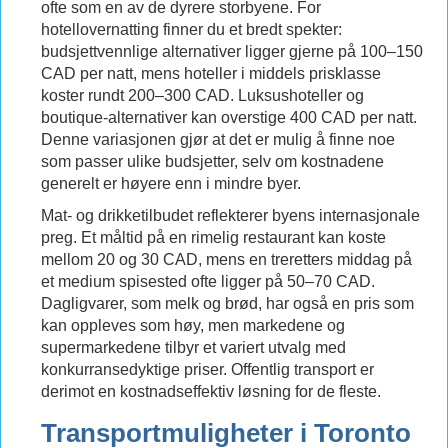
ofte som en av de dyrere storbyene. For
hotellovernatting finner du et bredt spekter:
budsjettvennlige alternativer ligger gjerne på 100–150
CAD per natt, mens hoteller i middels prisklasse
koster rundt 200–300 CAD. Luksushoteller og
boutique-alternativer kan overstige 400 CAD per natt.
Denne variasjonen gjør at det er mulig å finne noe
som passer ulike budsjetter, selv om kostnadene
generelt er høyere enn i mindre byer.
Mat- og drikketilbudet reflekterer byens internasjonale
preg. Et måltid på en rimelig restaurant kan koste
mellom 20 og 30 CAD, mens en treretters middag på
et medium spisested ofte ligger på 50–70 CAD.
Dagligvarer, som melk og brød, har også en pris som
kan oppleves som høy, men markedene og
supermarkedene tilbyr et variert utvalg med
konkurransedyktige priser. Offentlig transport er
derimot en kostnadseffektiv løsning for de fleste.
Transportmuligheter i Toronto