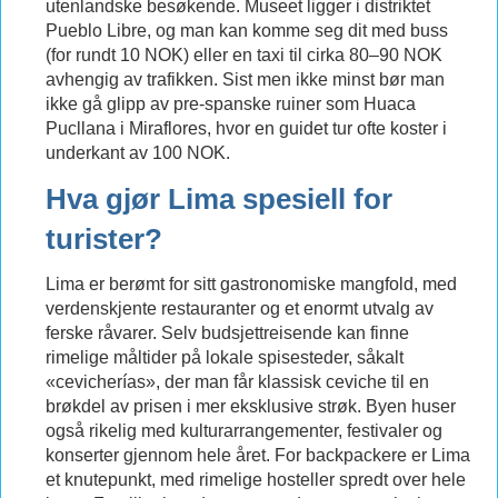
utenlandske besøkende. Museet ligger i distriktet
Pueblo Libre, og man kan komme seg dit med buss
(for rundt 10 NOK) eller en taxi til cirka 80–90 NOK
avhengig av trafikken. Sist men ikke minst bør man
ikke gå glipp av pre-spanske ruiner som Huaca
Pucllana i Miraflores, hvor en guidet tur ofte koster i
underkant av 100 NOK.
Hva gjør Lima spesiell for
turister?
Lima er berømt for sitt gastronomiske mangfold, med
verdenskjente restauranter og et enormt utvalg av
ferske råvarer. Selv budsjettreisende kan finne
rimelige måltider på lokale spisesteder, såkalt
«cevicherías», der man får klassisk ceviche til en
brøkdel av prisen i mer eksklusive strøk. Byen huser
også rikelig med kulturarrangementer, festivaler og
konserter gjennom hele året. For backpackere er Lima
et knutepunkt, med rimelige hosteller spredt over hele