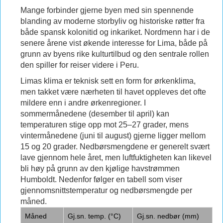
Mange forbinder gjerne byen med sin spennende
blanding av moderne storbyliv og historiske røtter fra
både spansk kolonitid og inkariket. Nordmenn har i de
senere årene vist økende interesse for Lima, både på
grunn av byens rike kulturtilbud og den sentrale rollen
den spiller for reiser videre i Peru.
Limas klima er teknisk sett en form for ørkenklima,
men takket være nærheten til havet oppleves det ofte
mildere enn i andre ørkenregioner. I
sommermånedene (desember til april) kan
temperaturen stige opp mot 25–27 grader, mens
vintermånedene (juni til august) gjerne ligger mellom
15 og 20 grader. Nedbørsmengdene er generelt svært
lave gjennom hele året, men luftfuktigheten kan likevel
bli høy på grunn av den kjølige havstrømmen
Humboldt. Nedenfor følger en tabell som viser
gjennomsnittstemperatur og nedbørsmengde per
måned.
Måned
Gj.sn. temp. (°C)
Gj.sn. nedbør (mm)