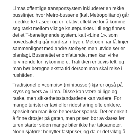
Limas offentlige transportsystem inkluderer en rekke
busslinjer, hvor Metro-bussene (kalt Metropolitano) går
i dedikerte traseer og er relativt effektive for å komme
seg raskt mellom viktige knutepunkter. I tillegg finnes
det et T-banelignende system, kalt «Line 1», som
hovedsakelig går nord-sør i byen. Metroen har få linjer
sammenlignet med andre storbyer, men utvidelser er
planlagt. Bussnettet er omfattende, men kan virke
forvirrende for nykommere. Trafikken er tidvis tett, og
man bør beregne ekstra tid dersom man skal reise i
rushtiden.
Tradisjonelle «combis» (minibusser) kjører også på
kryss og tvers av Lima. Disse kan være billige og
raske, men sikkerhetsstandardene kan variere. For
mange turister er taxi eller ridesharing ofte enklere,
spesielt om man ikke behersker spansk. Det er enkelt
å finne drosjer på gaten, men prisen bør avklares før
turen starter siden mange biler ikke har taksameter.
Noen sjåfører benytter fastpriser, og da er det viktig å