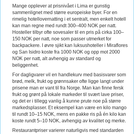
Mange opplever at prisnivået i Lima er gunstig
sammenlignet med større europeiske byer. For en
rimelig hotellovernatting i et sentralt, men enkelt hotell
kan man regne med rundt 300–400 NOK per natt.
Hosteller tilbyr ofte sovesaler til en pris på cirka 100–
150 NOK per natt, noe som passer utmerket for
backpackere. I øvre sjikt kan luksushoteller i Miraflores
og San Isidro koste fra 1000 NOK og opp mot 2000
NOK per natt, alt avhengig av standard og
beliggenhet.
For dagligvarer vil en handlekurv med basisvarer som
brød, melk, frukt og grønnsaker ofte ligge langt under
prisene man er vant til fra Norge. Man kan finne fersk
frukt og grønt på lokale markeder til svært lave priser,
og det er i tillegg vanlig å kunne prute noe på større
markedsplasser. Et eksempel kan være en kilo mango
til rundt 10–15 NOK, mens en pakke ris på én kilo kan
koste rundt 5–10 NOK, avhengig av kvalitet og merke.
Restaurantpriser varierer naturligvis med standarden