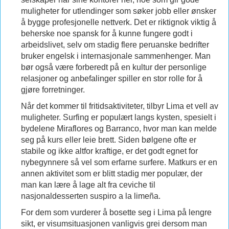
muligheter for utlendinger som søker jobb eller ønsker
å bygge profesjonelle nettverk. Det er riktignok viktig å
beherske noe spansk for å kunne fungere godt i
arbeidslivet, selv om stadig flere peruanske bedrifter
bruker engelsk i internasjonale sammenhenger. Man
bør også være forberedt på en kultur der personlige
relasjoner og anbefalinger spiller en stor rolle for å
gjøre forretninger.
Når det kommer til fritidsaktiviteter, tilbyr Lima et vell av
muligheter. Surfing er populært langs kysten, spesielt i
bydelene Miraflores og Barranco, hvor man kan melde
seg på kurs eller leie brett. Siden bølgene ofte er
stabile og ikke altfor kraftige, er det godt egnet for
nybegynnere så vel som erfarne surfere. Matkurs er en
annen aktivitet som er blitt stadig mer populær, der
man kan lære å lage alt fra ceviche til
nasjonaldesserten suspiro a la limeña.
For dem som vurderer å bosette seg i Lima på lengre
sikt, er visumsituasjonen vanligvis grei dersom man