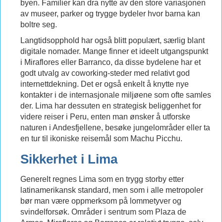
byen. Familier kan dra nytte av den store variasjonen
av museer, parker og trygge bydeler hvor barna kan
boltre seg.
Langtidsopphold har også blitt populært, særlig blant
digitale nomader. Mange finner et ideelt utgangspunkt
i Miraflores eller Barranco, da disse bydelene har et
godt utvalg av coworking-steder med relativt god
internettdekning. Det er også enkelt å knytte nye
kontakter i de internasjonale miljøene som ofte samles
der. Lima har dessuten en strategisk beliggenhet for
videre reiser i Peru, enten man ønsker å utforske
naturen i Andesfjellene, besøke jungelområder eller ta
en tur til ikoniske reisemål som Machu Picchu.
Sikkerhet i Lima
Generelt regnes Lima som en trygg storby etter
latinamerikansk standard, men som i alle metropoler
bør man være oppmerksom på lommetyver og
svindelforsøk. Områder i sentrum som Plaza de