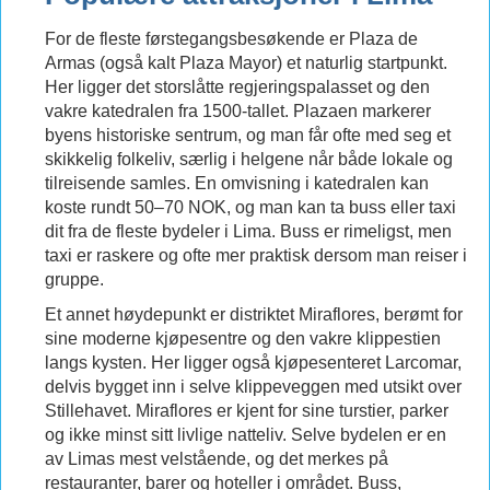
For de fleste førstegangsbesøkende er Plaza de
Armas (også kalt Plaza Mayor) et naturlig startpunkt.
Her ligger det storslåtte regjeringspalasset og den
vakre katedralen fra 1500-tallet. Plazaen markerer
byens historiske sentrum, og man får ofte med seg et
skikkelig folkeliv, særlig i helgene når både lokale og
tilreisende samles. En omvisning i katedralen kan
koste rundt 50–70 NOK, og man kan ta buss eller taxi
dit fra de fleste bydeler i Lima. Buss er rimeligst, men
taxi er raskere og ofte mer praktisk dersom man reiser i
gruppe.
Et annet høydepunkt er distriktet Miraflores, berømt for
sine moderne kjøpesentre og den vakre klippestien
langs kysten. Her ligger også kjøpesenteret Larcomar,
delvis bygget inn i selve klippeveggen med utsikt over
Stillehavet. Miraflores er kjent for sine turstier, parker
og ikke minst sitt livlige natteliv. Selve bydelen er en
av Limas mest velstående, og det merkes på
restauranter, barer og hoteller i området. Buss,