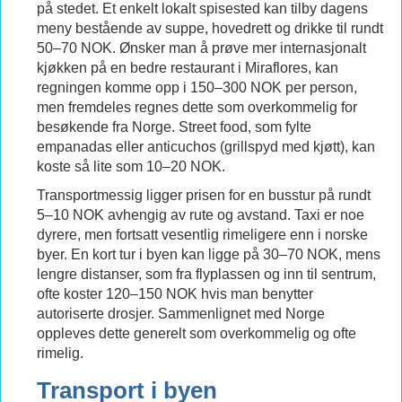
på stedet. Et enkelt lokalt spisested kan tilby dagens
meny bestående av suppe, hovedrett og drikke til rundt
50–70 NOK. Ønsker man å prøve mer internasjonalt
kjøkken på en bedre restaurant i Miraflores, kan
regningen komme opp i 150–300 NOK per person,
men fremdeles regnes dette som overkommelig for
besøkende fra Norge. Street food, som fylte
empanadas eller anticuchos (grillspyd med kjøtt), kan
koste så lite som 10–20 NOK.
Transportmessig ligger prisen for en busstur på rundt
5–10 NOK avhengig av rute og avstand. Taxi er noe
dyrere, men fortsatt vesentlig rimeligere enn i norske
byer. En kort tur i byen kan ligge på 30–70 NOK, mens
lengre distanser, som fra flyplassen og inn til sentrum,
ofte koster 120–150 NOK hvis man benytter
autoriserte drosjer. Sammenlignet med Norge
oppleves dette generelt som overkommelig og ofte
rimelig.
Transport i byen