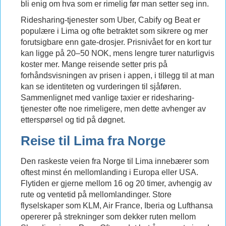
bli enig om hva som er rimelig før man setter seg inn.
Ridesharing-tjenester som Uber, Cabify og Beat er
populære i Lima og ofte betraktet som sikrere og mer
forutsigbare enn gate-drosjer. Prisnivået for en kort tur
kan ligge på 20–50 NOK, mens lengre turer naturligvis
koster mer. Mange reisende setter pris på
forhåndsvisningen av prisen i appen, i tillegg til at man
kan se identiteten og vurderingen til sjåføren.
Sammenlignet med vanlige taxier er ridesharing-
tjenester ofte noe rimeligere, men dette avhenger av
etterspørsel og tid på døgnet.
Reise til Lima fra Norge
Den raskeste veien fra Norge til Lima innebærer som
oftest minst én mellomlanding i Europa eller USA.
Flytiden er gjerne mellom 16 og 20 timer, avhengig av
rute og ventetid på mellomlandinger. Store
flyselskaper som KLM, Air France, Iberia og Lufthansa
opererer på strekninger som dekker ruten mellom