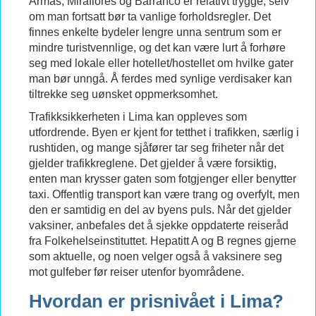
Armas, Miraflores og Barranco er relativt trygge, selv
om man fortsatt bør ta vanlige forholdsregler. Det
finnes enkelte bydeler lengre unna sentrum som er
mindre turistvennlige, og det kan være lurt å forhøre
seg med lokale eller hotellet/hostellet om hvilke gater
man bør unngå. Å ferdes med synlige verdisaker kan
tiltrekke seg uønsket oppmerksomhet.
Trafikksikkerheten i Lima kan oppleves som
utfordrende. Byen er kjent for tetthet i trafikken, særlig i
rushtiden, og mange sjåfører tar seg friheter når det
gjelder trafikkreglene. Det gjelder å være forsiktig,
enten man krysser gaten som fotgjenger eller benytter
taxi. Offentlig transport kan være trang og overfylt, men
den er samtidig en del av byens puls. Når det gjelder
vaksiner, anbefales det å sjekke oppdaterte reiseråd
fra Folkehelseinstituttet. Hepatitt A og B regnes gjerne
som aktuelle, og noen velger også å vaksinere seg
mot gulfeber før reiser utenfor byområdene.
Hvordan er prisnivået i Lima?