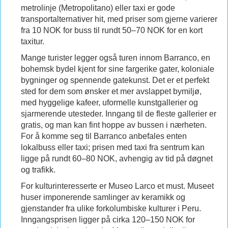
metrolinje (Metropolitano) eller taxi er gode
transportalternativer hit, med priser som gjerne varierer
fra 10 NOK for buss til rundt 50–70 NOK for en kort
taxitur.
Mange turister legger også turen innom Barranco, en
bohemsk bydel kjent for sine fargerike gater, koloniale
bygninger og spennende gatekunst. Det er et perfekt
sted for dem som ønsker et mer avslappet bymiljø,
med hyggelige kafeer, uformelle kunstgallerier og
sjarmerende utesteder. Inngang til de fleste gallerier er
gratis, og man kan fint hoppe av bussen i nærheten.
For å komme seg til Barranco anbefales enten
lokalbuss eller taxi; prisen med taxi fra sentrum kan
ligge på rundt 60–80 NOK, avhengig av tid på døgnet
og trafikk.
For kulturinteresserte er Museo Larco et must. Museet
huser imponerende samlinger av keramikk og
gjenstander fra ulike forkolumbiske kulturer i Peru.
Inngangsprisen ligger på cirka 120–150 NOK for