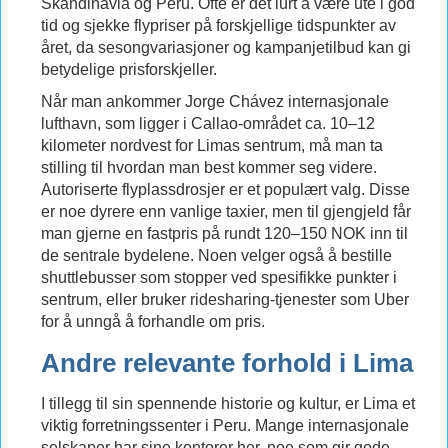
Skandinavia og Peru. Ofte er det lurt å være ute i god
tid og sjekke flypriser på forskjellige tidspunkter av
året, da sesongvariasjoner og kampanjetilbud kan gi
betydelige prisforskjeller.
Når man ankommer Jorge Chávez internasjonale
lufthavn, som ligger i Callao-området ca. 10–12
kilometer nordvest for Limas sentrum, må man ta
stilling til hvordan man best kommer seg videre.
Autoriserte flyplassdrosjer er et populært valg. Disse
er noe dyrere enn vanlige taxier, men til gjengjeld får
man gjerne en fastpris på rundt 120–150 NOK inn til
de sentrale bydelene. Noen velger også å bestille
shuttlebusser som stopper ved spesifikke punkter i
sentrum, eller bruker ridesharing-tjenester som Uber
for å unngå å forhandle om pris.
Andre relevante forhold i Lima
I tillegg til sin spennende historie og kultur, er Lima et
viktig forretningssenter i Peru. Mange internasjonale
selskaper har sine kontorer her, noe som gir gode